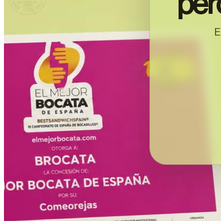
per
E