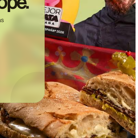
ope.
as