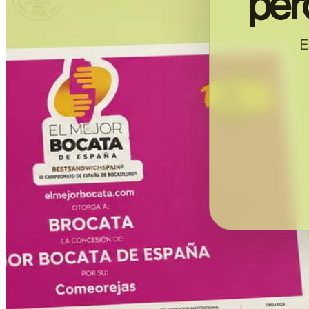
per
E