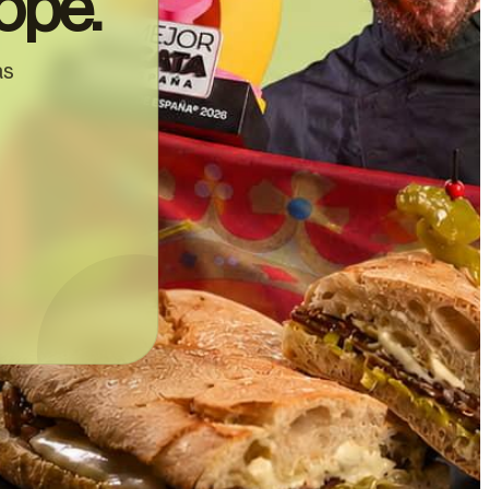
ope.
as