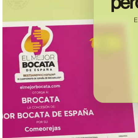
per
E