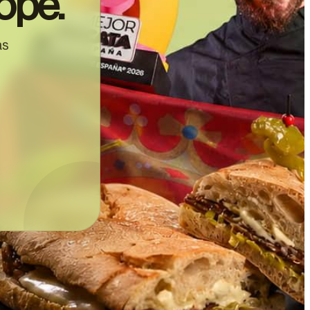
ope.
as