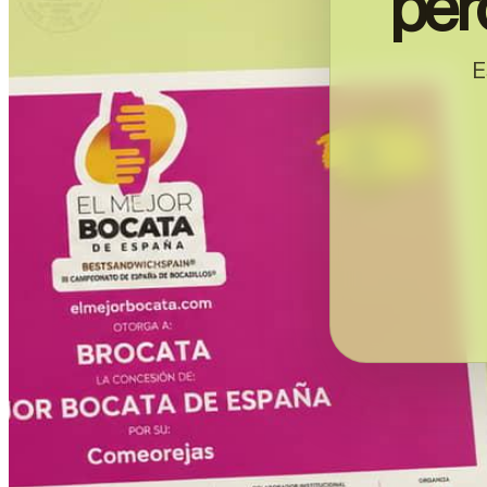
per
E